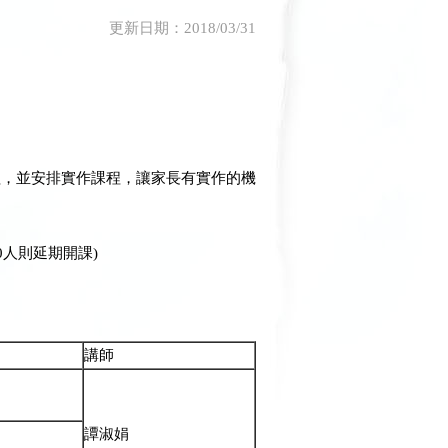
更新日期：2018/03/31
程，並安排實作課程，讓家長有實作的機
0人則延期開課)
講師
譚淑娟