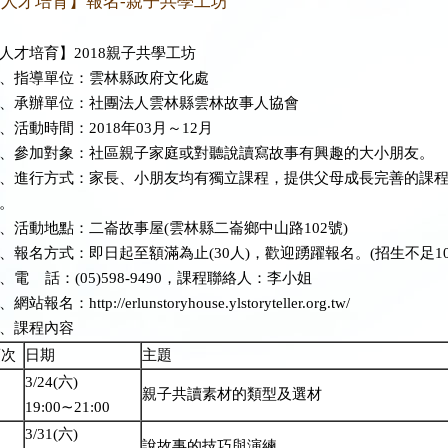
【人才培育】報名-親子共學工坊
人才培育】2018親子共學工坊
、指導單位：雲林縣政府文化處
、承辦單位：社團法人雲林縣雲林故事人協會
、活動時間：2018年03月～12月
、參加對象：社區親子家庭或對聽說讀寫故事有興趣的大小朋友。
、進行方式：家長、小朋友均有獨立課程，提供父母成長完善的課
。
、活動地點：二崙故事屋(雲林縣二崙鄉中山路102號)
、報名方式：即日起至額滿為止(30人)，歡迎踴躍報名。(招生不足1
、電 話：(05)598-9490，課程聯絡人：李小姐
網站報名：http://erlunstoryhouse.ylstoryteller.org.tw/
、課程內容
項次
日期
主題
3/24(六)
親子共讀素材的類型及選材
19:00∼21:00
3/31(六)
說故事的技巧與演練