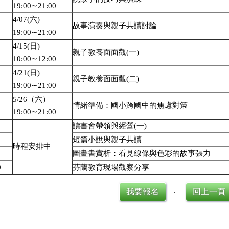
19:00∼21:00
4/07(六)
故事演奏與親子共讀討論
19:00∼21:00
4/15(日)
親子教養面面觀(一)
10:00∼12:00
4/21(日)
親子教養面面觀(二)
19:00∼21:00
5/26（六）
情緒準備：國小跨國中的焦慮對策
19:00∼21:00
讀書會帶領與經營(一)
短篇小說與親子共讀
時程安排中
圖畫書賞析：看見線條與色彩的故事張力
0
芬蘭教育現場觀察分享
我要報名
回上一頁
‧