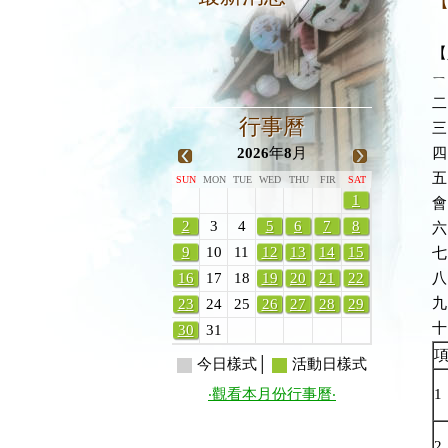
【
ㄧ
二
行事曆
三
四
2026
年
8
月
五
SUN
MON
TUE
WED
THU
FIR
SAT
1
會
2
3
4
5
6
7
8
六
9
10
11
12
13
14
15
七
八
16
17
18
19
20
21
22
九、
23
24
25
26
27
28
29
十
30
31
今日樣式│
活動日樣式
1
‧觀看本月份行事曆‧
2