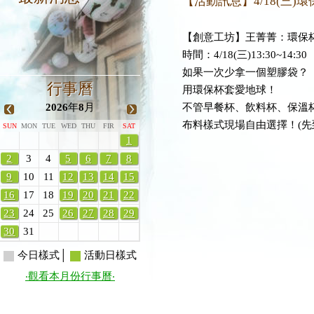
【活動訊息】4/18(三)環
【創意工坊】王菁菁：環保杯套D
時間：4/18(三)13:30~14:30
如果一次少拿一個塑膠袋？
行事曆
用環保杯套愛地球！
不管早餐杯、飲料杯、保溫
2026
年
8
月
布料樣式現場自由選擇！(先
SUN
MON
TUE
WED
THU
FIR
SAT
1
2
3
4
5
6
7
8
9
10
11
12
13
14
15
16
17
18
19
20
21
22
23
24
25
26
27
28
29
30
31
今日樣式│
活動日樣式
‧觀看本月份行事曆‧