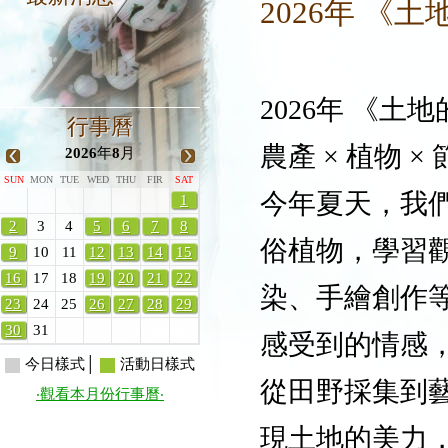
2026年 《
2026年 《
行事曆
農產 × 植物 ×
2026
年
8
月
SUN
MON
TUE
WED
THU
FIR
SAT
今年夏天，我
1
2
3
4
5
6
7
8
俗植物，學習
9
10
11
12
13
14
15
16
17
18
19
20
21
22
染、手繪創作
23
24
25
26
27
28
29
30
31
感受到的情感
今日樣式│
活動日樣式
從田野採集到
‧觀看本月份行事曆‧
現土地的美力