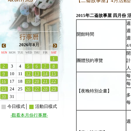
【二崙故事屋】4月活動
2015
年二崙故事屋 四月份 
週
週
開館時間
行事曆
週
2026
年
8
月
4
開
SUN
MON
TUE
WED
THU
FIR
SAT
1
團體預約導覽
計
2
3
4
5
6
7
8
人
9
10
11
12
13
14
15
每
16
17
18
19
20
21
22
每
23
24
25
26
27
28
29
【夜晚特別企畫】
多
30
31
每
今日樣式│
活動日樣式
‧觀看本月份行事曆‧
週